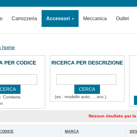
io
Carrozzeria
Accessori
Meccanica
Outlet
a home
A PER CODICE
RICERCA PER DESCRIZIONE
(es.: modello auto, ....ecc.)
Contiene
on
Nessun risultato per la
CODICE
MARCA
DES