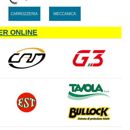
CARROZZERIA
MECCANICA
ER ONLINE